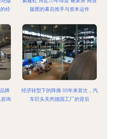
张绝版
綦建虹 用近20年缔造“耀莱系”商业
量的经
版图的幕后推手与资本运作
品牌
经济转型下的阵痛 88年来首次，汽
息咨询
车巨头关闭德国工厂的背后