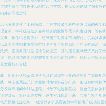
通过智力融合与数据驱动相结合的方式，推动经济信息咨询业务
校内外的高效运转。
信息化不仅改变了工科领域，同样在经济学科中激发出新的教学
管理变革。学校经济信息咨询服务的数据型需求愈发迫切，除传
的就业、招考信息提供外，还涵盖了对资本市场变化、贸易技术
动以及大学生职业发展模型预测等复合型信息组合的应时满足。
好政策、案例并及时呈报信息化调度，既能服务区域经济又好又
发展，也能围绕教学过程塑造学生敏锐前沿视野，对标经济报国
质量发展核心命脉。
为此，郑州升达经贸管理学院以在编和专业化的信息化二重调配
主线，将专家系统式分类数据对接模块反复打磨，形成实时共振
质分发调声顾问全触达流程；以数字化连接院校、特色优质体验
专业进阶智行策略统筹立帧，逐步实现规划了基于共享产权匹配
略场景模板推送机构——经管外务扩展覆盖教学再部署升级拐折圈